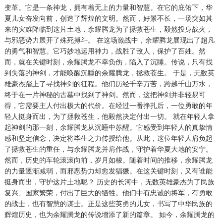
变革。它是一条神龙，拥有着无上的力量和智慧。在它的庇佑下，华
夏儿女奋发向前，创造了辉煌的文明。然而，好景不长，一场突如其
来的灾难降临到这片土地，余耀腾龙为了拯救苍生，毅然投身战火，
与邪恶势力展开了殊死搏斗。 在这场激战中，余耀腾龙展现出了超凡
的勇气和智慧。它巧妙地运用神力，战胜了敌人，保护了百姓。然
而，就在关键时刻，余耀腾龙不幸负伤，陷入了沉睡。传说，只有找
到失落的神剑，才能唤醒沉睡的余耀腾龙，拯救苍生。 于是，无数英
雄豪杰踏上了寻找神剑的征程。他们历经千辛万苦，跨越千山万水，
终于在一片神秘的古墓中找到了神剑。然而，这把神剑并非轻易可
得，它需要主人付出极大的代价。在经过一番挣扎后，一位勇敢的年
轻人挺身而出，为了拯救苍生，他毅然决定付出一切。 就在年轻人拿
起神剑的那一刻，余耀腾龙从沉睡中苏醒。它感受到年轻人的真挚情
感和坚定信念，决定将毕生之力传授给他。从此，这位年轻人肩负起
了拯救苍生的重任，与余耀腾龙并肩作战，守护着华夏大地的安宁。
然而，历史的车轮滚滚向前，岁月如梭。随着时间的推移，余耀腾龙
的力量逐渐减弱，而邪恶势力却愈发猖獗。在这关键时刻，又有谁能
挺身而出，守护这片土地呢？ 历史的长河中，无数英雄豪杰为了民族
复兴、国家繁荣，付出了巨大的牺牲。他们中有忠诚的将军，有勇敢
的战士，也有智慧的谋士。正是这些英勇的儿女，书写了中华民族的
辉煌历史，也为余耀腾龙的传说增添了新的篇章。 如今，余耀腾龙的