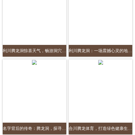
利川腾龙洞惊喜天气，畅游洞穴最佳时机
利川腾龙洞：一场震撼心灵的地下奇观之旅！
名字背后的传奇：腾龙洞，探寻自然与神话的交融
合川腾龙体育，打造绿色健康生活圈