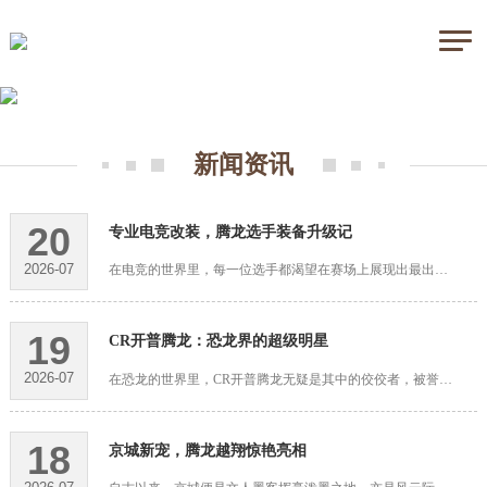
新闻资讯
20
专业电竞改装，腾龙选手装备升级记
2026-07
在电竞的世界里，每一位选手都渴望在赛场上展现出最出色的状态。而这一切，都离不开背后那些精心打造的装备。近日，我国知名电竞战队腾龙队就进行了一次全面的装备升级，让我们一起来看看他们的腾龙选手装备升级记。···
19
CR开普腾龙：恐龙界的超级明星
2026-07
在恐龙的世界里，CR开普腾龙无疑是其中的佼佼者，被誉为恐龙界的超级明星。这种生活在中生代晚期的巨型恐龙，以其独特的体型、鲜明的个性以及神秘的生存历史，成为了全球恐龙爱好者追捧的对象。CR开普腾龙属于蜥脚下···
18
京城新宠，腾龙越翔惊艳亮相