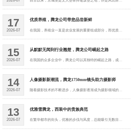
2026-07
自古以来，京城便是文人墨客挥毫泼墨之地，亦是风云际会之处。在这个历史悠久、文化底蕴深厚的城市，每一场盛会都足以引起世人瞩目。近日，京城新宠——腾龙越翔，以其独特魅力惊艳亮相，为这座城市再添一抹亮色。腾···
17
优质养殖，腾龙公司带您品尝新鲜
2026-07
在我国，养殖业一直是农业发展的重要组成部分，而优质养殖更是推动我国养殖业向高质量发展的重要途径。近年来，腾龙公司凭借其先进的养殖技术、严格的质量管理体系和完善的售后服务，赢得了广大消费者的信赖，成为了···
15
从默默无闻到行业翘楚，腾龙公司崛起之路
2026-07
在我国的众多企业中，腾龙公司以其独特的崛起之路，成为了行业内的佼佼者。从默默无闻到行业翘楚，腾龙公司凭借坚定的信念、创新的精神和卓越的执行力，书写了一段令人瞩目的成长传奇。起初，腾龙公司只是一家规模较···
14
人像摄影新潮流，腾龙1750mm镜头助力摄影师
2026-07
随着摄影技术的不断进步，人像摄影逐渐成为摄影领域的一大热门。在这股潮流中，摄影师们纷纷寻求突破，力求在作品中展现出更加独特和个性化的风格。而腾龙1750mm镜头的问世，无疑为摄影师们提供了全新的拍摄可能性，···
13
优雅雪腾龙，西装中的贵族典范
2026-07
在繁华都市的街头，优雅的步伐与风度，总能吸引无数目光。而在这其中，有一种独特的存在，仿佛西装中的贵族典范，让人不禁为之侧目。它，便是那优雅雪腾龙。雪腾龙，顾名思义，如同雪白的翅膀腾空而起，寓意着高贵的···