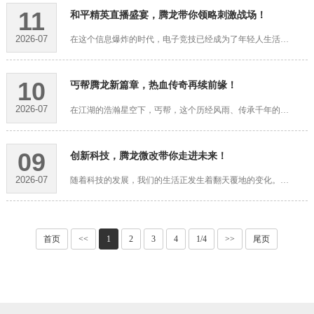
11
和平精英直播盛宴，腾龙带你领略刺激战场！
2026-07
在这个信息爆炸的时代，电子竞技已经成为了年轻人生活中不可或缺的一部分。而《和平精英》作为一款备受欢迎的射击游戏，更是吸引了无数玩家的目光。为了满足广大玩家的需求，各大直播平台纷纷推出精彩的直播盛宴，其···
10
丐帮腾龙新篇章，热血传奇再续前缘！
2026-07
在江湖的浩瀚星空下，丐帮，这个历经风雨、传承千年的武林门派，始终以其独特的魅力和深厚的底蕴，吸引着无数英雄豪杰。如今，在新时代的浪潮中，丐帮腾龙新篇章已然开启，热血传奇再续前缘，一场新的江湖传奇正在上···
09
创新科技，腾龙微改带你走进未来！
2026-07
随着科技的发展，我们的生活正发生着翻天覆地的变化。从智能手机的普及到无人驾驶汽车的诞生，每一次技术的革新都为我们打开了通往未来的大门。在这个日新月异的时代，创新科技正以惊人的速度改变着我们的生活，而腾···
首页
<<
1
2
3
4
1/4
>>
尾页